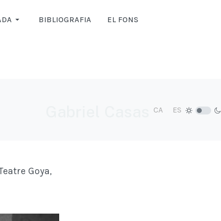
ADA
BIBLIOGRAFIA
EL FONS
Gabriel Casas
Seleccioni el seu i
CA
ES
Teatre Goya,