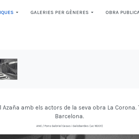
IQUES
GALERIES PER GÈNERES
OBRA PUBLIC
l Azaña amb els actors de la seva obra La Corona. 
Barcelona.
ANC / Fons Gabriel Casas i Galobardes (uc 18331)