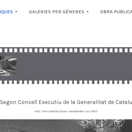
IQUES
GALERIES PER GÈNERES
OBRA PUBLIC
Segon Consell Executiu de la Generalitat de Catal
ANC / Fons Gabriel Casas i Galobardes (uc 2921)