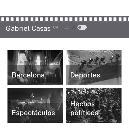
Seleccione su idioma
Gabriel Casas
CA
ES
Barcelona
Deportes
Hechos
Espectáculos
políticos