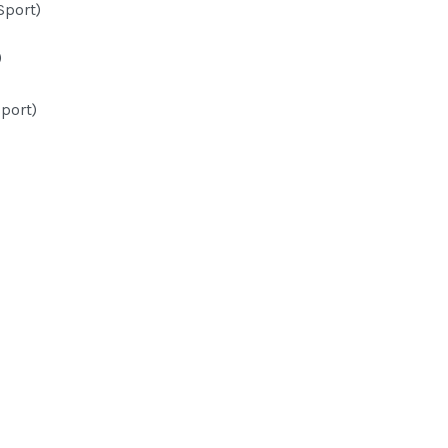
Sport)
)
port)