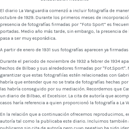
El diario La Vanguardia comenzó a incluir fotografía de manera
octubre de 1929. Durante los primeros meses de incorporación
presencia de fotografías firmadas por “Foto Sport” es frecue
portadas. Medio año más tarde, sin embargo, la presencia de l
pasa a ser muy esporádica.
A partir de enero de 1931 sus fotografías aparecen ya firmada
Durante el periodo de noviembre de 1932 a febrer de 1934 apar
hechos de Bilbao y sus alrededores firmadas por "Fot.Sport".
garantizar que estas fotografiías estén relacionadas con Gabrie
habría que entender que no se trata de fotografías hechas por
las habría conseguido por su mediación. Recordemos que Cas
un diario de Bilbao, el Excelsior. La cita de autoría que acomp
casos haría referencia a quien proporcionó la fotografía a La V
En la relación que a continuación ofrecemos reproducimos, entr
autoría tal como la publicaba este diario. Incluimos también 
publicaron sin cita de autoría pero cuyo negativo ha sido iden