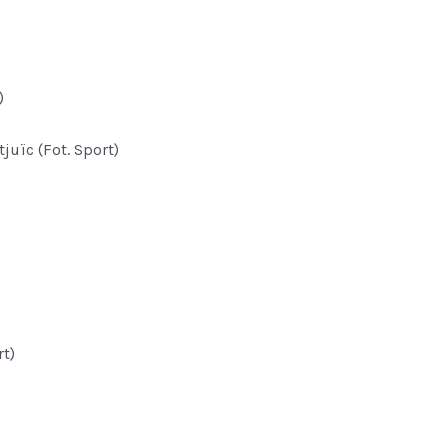
)
juïc (Fot. Sport)
rt)