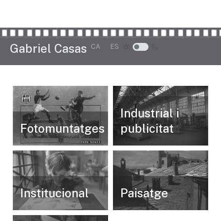
Seleccioni el seu idioma
Gabriel Casas
CA
ES
Industrial i
Fotomuntatges
publicitat
Institucional
Paisatge