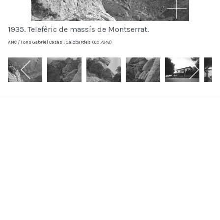
1935. Telefèric de massís de Montserrat.
ANC / Fons Gabriel Casas i Galobardes (uc 7848)