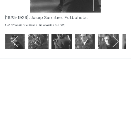
[1925-1929]. Josep Samitier. Futbolista.
ANC / Fons Gabriel Casas i Galobardes (uc 1105)