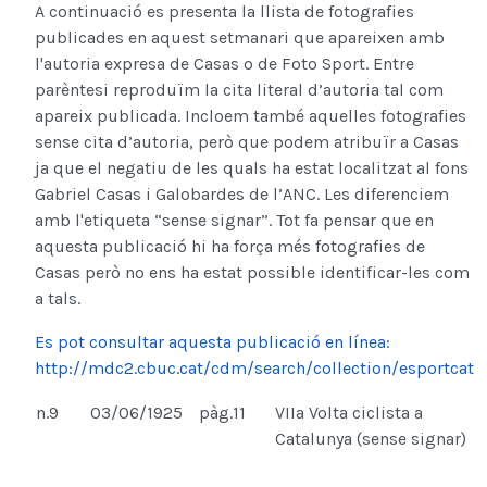
A continuació es presenta la llista de fotografies
publicades en aquest setmanari que apareixen amb
l'autoria expresa de Casas o de Foto Sport. Entre
parèntesi reproduïm la cita literal d’autoria tal com
apareix publicada. Incloem també aquelles fotografies
sense cita d’autoria, però que podem atribuïr a Casas
ja que el negatiu de les quals ha estat localitzat al fons
Gabriel Casas i Galobardes de l’ANC. Les diferenciem
amb l'etiqueta “sense signar”. Tot fa pensar que en
aquesta publicació hi ha força més fotografies de
Casas però no ens ha estat possible identificar-les com
a tals.
Es pot consultar aquesta publicació en línea:
http://mdc2.cbuc.cat/cdm/search/collection/esportcat
n.9
03/06/1925
pàg.11
VIIa Volta ciclista a
Catalunya (sense signar)