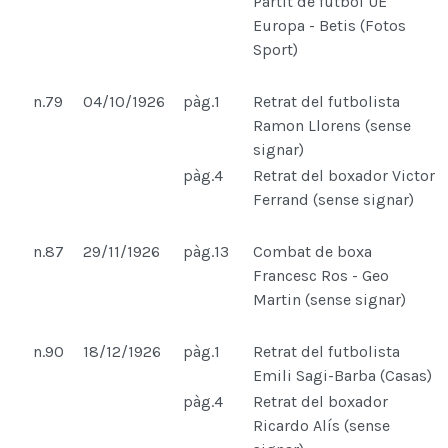
Partit de futbol UE
Europa - Betis (Fotos
Sport)
n.79
04/10/1926
pàg.1
Retrat del futbolista
Ramon Llorens (sense
signar)
pàg.4
Retrat del boxador Victor
Ferrand (sense signar)
n.87
29/11/1926
pàg.13
Combat de boxa
Francesc Ros - Geo
Martin (sense signar)
n.90
18/12/1926
pàg.1
Retrat del futbolista
Emili Sagi-Barba (Casas)
pàg.4
Retrat del boxador
Ricardo Alís (sense