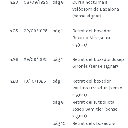
n.23
08/09/1925
pàg.8
Cursa nocturna a
velòdrom de Badalona
(sense signar)
n.25
22/09/1925
pàg.1
Retrat del boxador
Ricardo Alís (sense
signar)
n.26
29/09/1925
pàg.1
Retrat del boxador Josep
Gironès (sense signar)
n.28
13/10/1925
pàg.1
Retrat del boxador
Paulino Uzcudun (sense
signar)
pàg.8
Retrat del futbolista
Josep Samitier (sense
signar)
pàg.15
Retrat dels boxadors