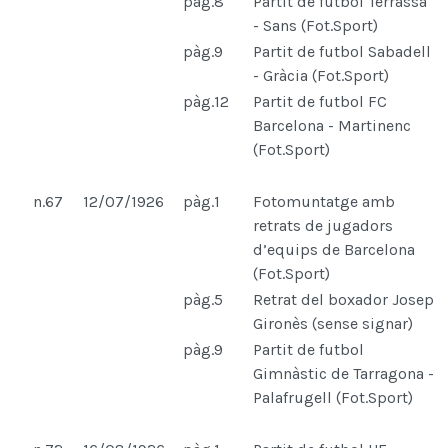
pàg.8
Partit de futbol Terrassa
- Sans (Fot.Sport)
pàg.9
Partit de futbol Sabadell
- Gràcia (Fot.Sport)
pàg.12
Partit de futbol FC
Barcelona - Martinenc
(Fot.Sport)
n.67
12/07/1926
pàg.1
Fotomuntatge amb
retrats de jugadors
d’equips de Barcelona
(Fot.Sport)
pàg.5
Retrat del boxador Josep
Gironès (sense signar)
pàg.9
Partit de futbol
Gimnàstic de Tarragona -
Palafrugell (Fot.Sport)