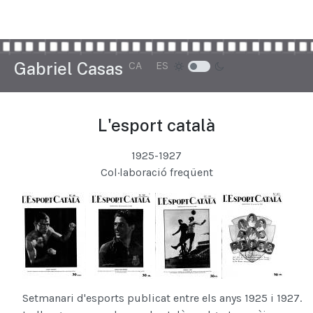
Seleccioni el seu idioma
Gabriel Casas
CA
ES
L'esport català
1925-1927
Col·laboració freqüent
Setmanari d'esports publicat entre els anys 1925 i 1927.