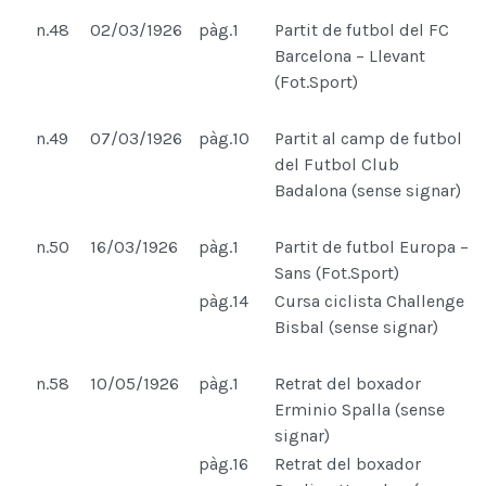
n.48
02/03/1926
pàg.1
Partit de futbol del FC
Barcelona – Llevant
(Fot.Sport)
n.49
07/03/1926
pàg.10
Partit al camp de futbol
del Futbol Club
Badalona (sense signar)
n.50
16/03/1926
pàg.1
Partit de futbol Europa –
Sans (Fot.Sport)
pàg.14
Cursa ciclista Challenge
Bisbal (sense signar)
n.58
10/05/1926
pàg.1
Retrat del boxador
Erminio Spalla (sense
signar)
pàg.16
Retrat del boxador