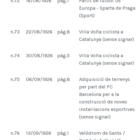
n.72
16/08/1926
pàg.1
Partit de futbol UE
Europa - Sparta de Praga
(Sport)
n.73
22/08/1926
pàg.8
VIIIa Volta ciclista a
Catalunya (sense signar)
n.74
30/08/1926
pàg.5
VIIIa Volta ciclista a
Catalunya (sense signar)
n.75
06/09/1926
pàg.8
Adquisició de terrenys
per part del FC
Barcelona per a la
construcció de noves
instal•lacions esportives
(sense signar)
n.76
13/09/1926
pàg.1
Velòdrom de Sants /