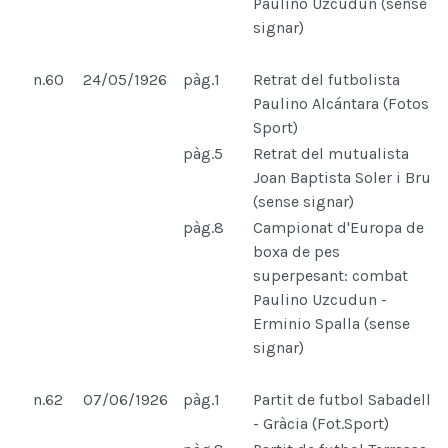
Paulino Uzcudun (sense
signar)
n.60
24/05/1926
pàg.1
Retrat del futbolista
Paulino Alcántara (Fotos
Sport)
pàg.5
Retrat del mutualista
Joan Baptista Soler i Bru
(sense signar)
pàg.8
Campionat d'Europa de
boxa de pes
superpesant: combat
Paulino Uzcudun -
Erminio Spalla (sense
signar)
n.62
07/06/1926
pàg.1
Partit de futbol Sabadell
- Gràcia (Fot.Sport)