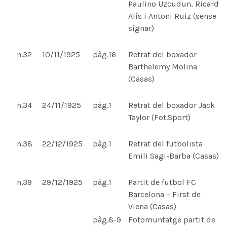
Paulino Uzcudun, Ricard
Alís i Antoni Ruiz (sense
signar)
n.32
10/11/1925
pàg.16
Retrat del boxador
Barthelemy Molina
(Casas)
n.34
24/11/1925
pàg.1
Retrat del boxador Jack
Taylor (Fot.Sport)
n.38
22/12/1925
pàg.1
Retrat del futbolista
Emili Sagi-Barba (Casas)
n.39
29/12/1925
pàg.1
Partit de futbol FC
Barcelona – First de
Viena (Casas)
pàg.8-9
Fotomuntatge partit de