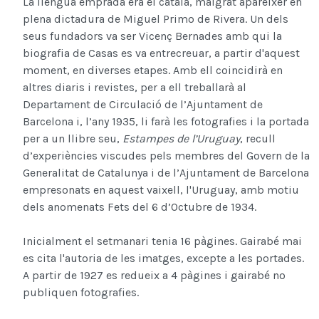
La llengua emprada era el català, malgrat aparèixer en
plena dictadura de Miguel Primo de Rivera. Un dels
seus fundadors va ser Vicenç Bernades amb qui la
biografia de Casas es va entrecreuar, a partir d'aquest
moment, en diverses etapes. Amb ell coincidirà en
altres diaris i revistes, per a ell treballarà al
Departament de Circulació de l’Ajuntament de
Barcelona i, l’any 1935, li farà les fotografies i la portada
per a un llibre seu,
Estampes de l’Uruguay
, recull
d’experiències viscudes pels membres del Govern de la
Generalitat de Catalunya i de l’Ajuntament de Barcelona
empresonats en aquest vaixell, l'Uruguay, amb motiu
dels anomenats Fets del 6 d’Octubre de 1934.
Inicialment el setmanari tenia 16 pàgines. Gairabé mai
es cita l'autoria de les imatges, excepte a les portades.
A partir de 1927 es redueix a 4 pàgines i gairabé no
publiquen fotografies.