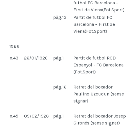
futbol FC Barcelona –
First de Viena(Fot.Sport)
pàg.13
Partit de futbol FC
Barcelona – First de
Viena(Fot.Sport)
1926
n.43
26/01/1926
pàg.1
Partit de futbol RCD
Espanyol - FC Barcelona
(Fot.Sport)
pàg.16
Retrat del boxador
Paulino Uzcudun (sense
signar)
n.45
09/02/1926
pàg.1
Retrat del boxador Josep
Gironès (sense signar)