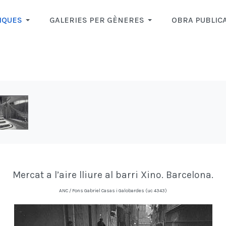
IQUES
GALERIES PER GÈNERES
OBRA PUBLIC
Mercat a l’aire lliure al barri Xino. Barcelona.
ANC / Fons Gabriel Casas i Galobardes (uc 4343)